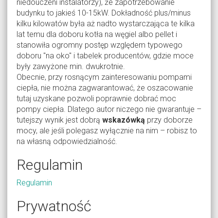
niedouczeni instalatorzy), że zapotrzebowanie
budynku to jakieś 10-15kW. Dokładność plus/minus
kilku kilowatów była aż nadto wystarczająca te kilka
lat temu dla doboru kotła na węgiel albo pellet i
stanowiła ogromny postęp względem typowego
doboru "na oko" i tabelek producentów, gdzie moce
były zawyżone min. dwukrotnie.
Obecnie, przy rosnącym zainteresowaniu pompami
ciepła, nie można zagwarantować, że oszacowanie
tutaj uzyskane pozwoli poprawnie dobrać moc
pompy ciepła. Dlatego autor niczego nie gwarantuje –
tutejszy wynik jest dobrą
wskazówką
przy doborze
mocy, ale jeśli polegasz wyłącznie na nim – robisz to
na własną odpowiedzialność.
Regulamin
Regulamin
Prywatność