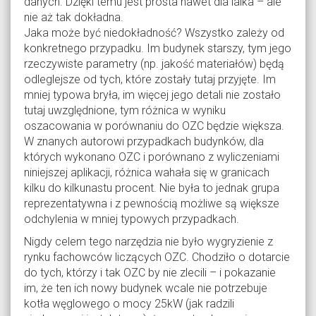
danych. Dzięki temu jest prosta nawet dla laika – ale
nie aż tak dokładna.
Jaka może być niedokładność? Wszystko zależy od
konkretnego przypadku. Im budynek starszy, tym jego
rzeczywiste parametry (np. jakość materiałów) będą
odleglejsze od tych, które zostały tutaj przyjęte. Im
mniej typowa bryła, im więcej jego detali nie zostało
tutaj uwzględnione, tym różnica w wyniku
oszacowania w porównaniu do OZC będzie większa.
W znanych autorowi przypadkach budynków, dla
których wykonano OZC i porównano z wyliczeniami
niniejszej aplikacji, różnica wahała się w granicach
kilku do kilkunastu procent. Nie była to jednak grupa
reprezentatywna i z pewnością możliwe są większe
odchylenia w mniej typowych przypadkach.
Nigdy celem tego narzędzia nie było wygryzienie z
rynku fachowców liczących OZC. Chodziło o dotarcie
do tych, którzy i tak OZC by nie zlecili – i pokazanie
im, że ten ich nowy budynek wcale nie potrzebuje
kotła węglowego o mocy 25kW (jak radzili